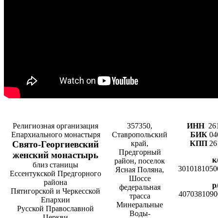
Религиозная организация
357350,
ИНН
26
Епархиального монастыря
Ставропольский
БИК
04
Cвято-­Георгиевский
край,
КПП
26
Предгорный
женский монастырь
к
район, поселок
близ станицы
3010181050
Ясная Поляна,
Ессентукской Предгорного
Шоссе
района
р
федеральная
Пятигорской и Черкесской
4070381090
трасса
Епархии
Минеральные
Русской Православной
Воды-
Церкви