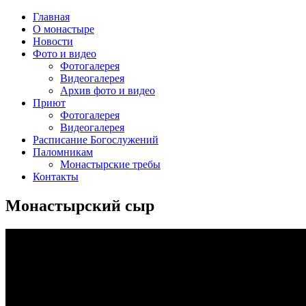
Главная
О монастыре
Новости
Фото и видео
Фотогалерея
Видеогалерея
Архив фото и видео
Приют
Фотогалерея
Видеогалерея
Расписание Богослужений
Паломникам
Монастырские требы
Контакты
Монастырский сыр